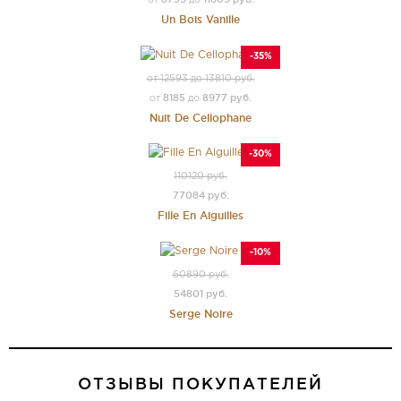
от
до
Un Bois Vanille
-35%
от 12593 до 13810 руб.
8185
8977 руб.
от
до
Nuit De Cellophane
-30%
110120 руб.
77084 руб.
Fille En Aiguilles
-10%
60890 руб.
54801 руб.
Serge Noire
ОТЗЫВЫ ПОКУПАТЕЛЕЙ