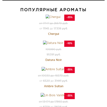
ПОПУЛЯРНЫЕ АРОМАТЫ
-35%
от 17147 до 26670 руб.
11145
17336 руб.
от
до
Chergui
-10%
105990 руб.
95391 руб.
Datura Noir
-35%
от 10030 до 48370 руб.
6520
31441 руб.
от
до
Ambre Sultan
-35%
от 13474 до 17860 руб.
8759
11609 руб.