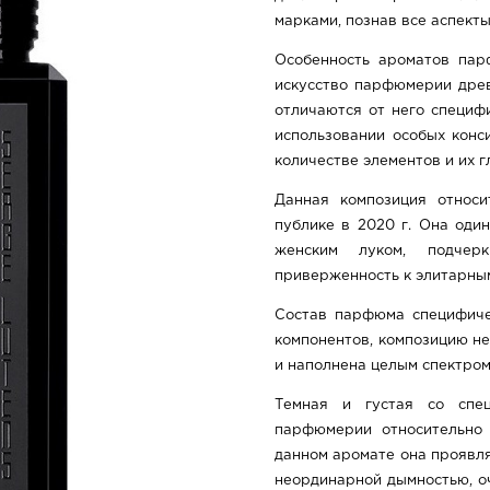
марками, познав все аспект
Особенность ароматов пар
искусство парфюмерии древ
отличаются от него специф
использовании особых конс
количестве элементов и их г
Данная композиция относи
публике в 2020 г. Она один
женским луком, подчерк
приверженность к элитарны
Состав парфюма специфичен
компонентов, композицию не
и наполнена целым спектром
Темная и густая со спец
парфюмерии относительно 
данном аромате она проявля
неординарной дымностью, о