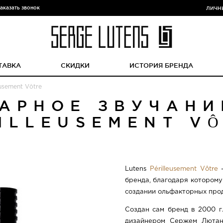
аказать звонок
ЛИЧН
ТАВКА
СКИДКИ
ИСТОРИЯ БРЕНДА
usement Vôtre
АРНОЕ ЗВУЧАНИ
ILLEUSEMENT V
Lutens
Périlleusement Vôtre
–
бренда, благодаря котором
создании ольфакторных прод
Создан сам бренд в 2000 г
дизайнером Сержем Лютанс