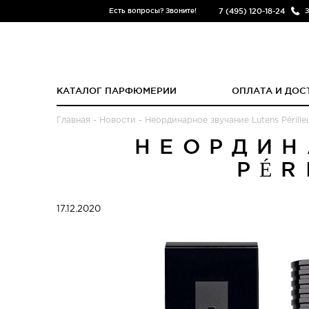
7 (495) 120-18-24
Есть вопросы? Звоните!
З
КАТАЛОГ ПАРФЮМЕРИИ
ОПЛАТА И ДОС
Главная
-
Новости
-
Неординарное звучание Lutens Pérille
НЕОРДИН
PÉR
17.12.2020