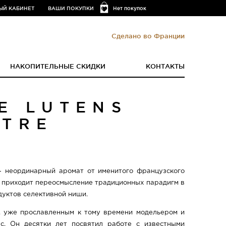
ЫЙ КАБИНЕТ
ВАШИ ПОКУПКИ
Нет покупок
Сделано во Франции
НАКОПИТЕЛЬНЫЕ СКИДКИ
КОНТАКТЫ
Е LUTENS
ÔTRE
 неординарный аромат от именитого французского
у приходит переосмысление традиционных парадигм в
уктов селективной ниши.
. уже прославленным к тому времени модельером и
. Он десятки лет посвятил работе с известными