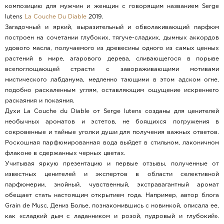
композицию для мужчин и женщин с говорящим названием Serge
lutens
La Couche Du Diable
2019.
Загадочный и яркий, выразительный и обволакивающий парфюм
построен на сочетании глубоких, тягуче-сладких, дымных аккордов
удового масла, получаемого из древесины одного из самых ценных
растений в мире, агарового дерева, сливающегося в порыве
всепоглощающей страсти с завораживающими мотивами
мистического лабданума, медленно тающими в этом адском огне,
подобно раскаленным углям, оставляющим ощущение искреннего
раскаяния и покаяния.
Духи La Couche du Diable от Serge lutens созданы для ценителей
необычных ароматов и эстетов, не боящихся погружения в
сокровенные и тайные уголки души для получения важных ответов.
Роскошная парфюмированная вода выйдет в стильном, лаконичном
флаконе в сдержанных черных цветах.
Учитывая яркую презентацию и первые отзывы, полученные от
известных ценителей и экспертов в области селективной
парфюмерии, знойный, чувственный, экстравагантный аромат
обещает стать настоящим открытием года. Например, автор блога
Grain de Musc, Дениз Болье, познакомившись с новинкой, описала ее,
как «сладкий дым с ладанником и розой, пудровый и глубокий».