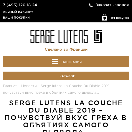
7 (495) 120-18-24
Заказать звонок
ЛИЧНЫЙ КАБИНЕТ
ВАШИ ПОКУПКИ
Нет покупок
Сделано во Франции
НАВИГАЦИЯ
КАТАЛОГ
Главная
-
Новости
-
Serge lutens La Couche Du Diable 2019 –
почувствуй вкус греха в объятиях самого дьявола…
SERGE LUTENS LA COUCHE
DU DIABLE 2019 –
ПОЧУВСТВУЙ ВКУС ГРЕХА В
ОБЪЯТИЯХ САМОГО