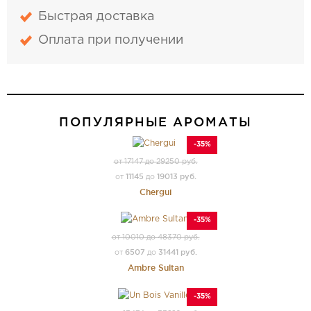
Быстрая доставка
Оплата при получении
ПОПУЛЯРНЫЕ АРОМАТЫ
-35%
от 17147 до 29250 руб.
11145
19013 руб.
от
до
Chergui
-35%
от 10010 до 48370 руб.
6507
31441 руб.
от
до
Ambre Sultan
-35%