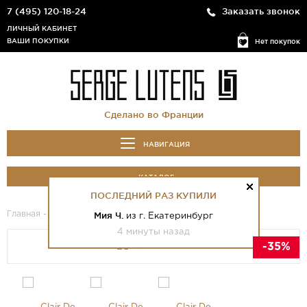
7 (495) 120-18-24
Заказать звонок
ЛИЧНЫЙ КАБИНЕТ
ВАШИ ПОКУПКИ
Нет покупок
Сделано во Франции
НАВИГАЦИЯ
КАТАЛОГ
ПОСЛЕДНИЙ РАЗ КУПИЛИ
Главная
-
Каталог
- Clair De Musc
Mия Ч.
из г. Екатеринбург
4 минуты назад
-35%