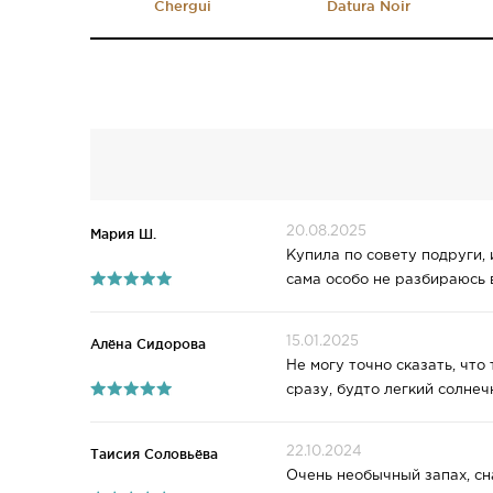
Chergui
Datura Noir
20.08.2025
Мария Ш.
Купила по совету подруги, 
сама особо не разбираюсь
15.01.2025
Алёна Сидорова
Не могу точно сказать, что
сразу, будто легкий солнеч
22.10.2024
Таисия Соловьёва
Очень необычный запах, сн