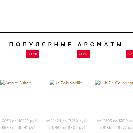
ПОПУЛЯРНЫЕ АРОМАТЫ
-35%
-35%
-
 10030 до 48370 руб.
от 13474 до 17860 руб.
от 12593 до 13810 ру
6520
31441 руб.
8759
11609 руб.
8185
8977 ру
т
до
от
до
от
до