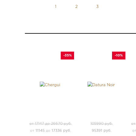
-35%
-10%
от 17147 до 26670 руб.
105990 руб.
от
11145
17336 руб.
95391 руб.
от
до
о