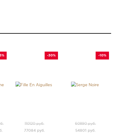
35%
-30%
-10%
б.
110120 руб.
60890 руб.
б.
77084 руб.
54801 руб.