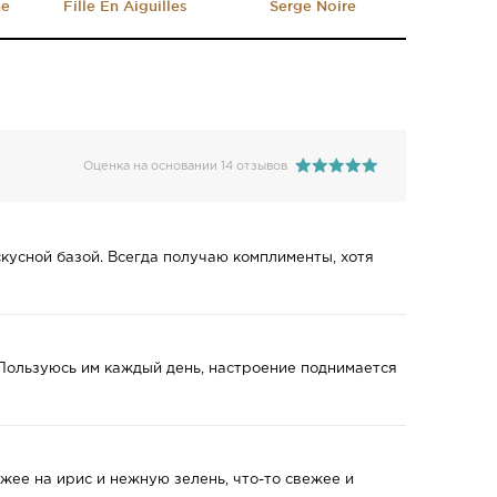
ne
Fille En Aiguilles
Serge Noire
Оценка на основании 14 отзывов
скусной базой. Всегда получаю комплименты, хотя
т. Пользуюсь им каждый день, настроение поднимается
ожее на ирис и нежную зелень, что-то свежее и